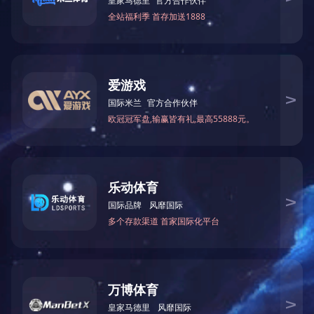
CopyRight ©2023开云体云app登录入口All Rights Reserved
王经理:19353961387
地址：临沂经济技术开发区高效集约示范园区官庄路3号
工商营业执
照信
息公示
备案号：
鲁ICP备13017275号-5
临沂网站
建设
安博站·官方版网站登录入口
|
WG官方网站
|
竞猜网
|
KY开元
|
万象城手
机在线官网
|
乐动网站网页版
|
乐竞官网登录入口
|
乐动注册
|
乐鱼网页
首页
返回
手机
电话
版
|