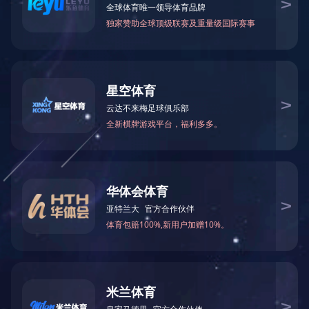
电话：19353961387 王经理
电话：0539-8165301
售后服务电话
电话：19953945119
客服电话
电话：0539-8892779
公司地址：临沂经济技术开发区高效集约示范园区
官庄路3号