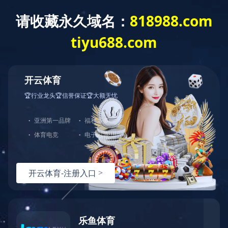
CONTACT US
坚持品质至上的原则，完善的认证体系
开云（中国）
CONTACT US
销售电话