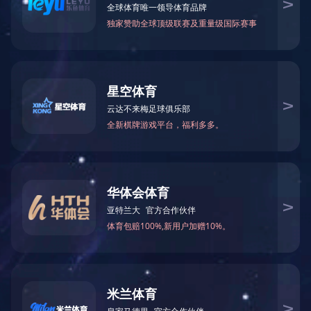
GT-6888B2（C6H6）
GT-6888B2（C6H6）