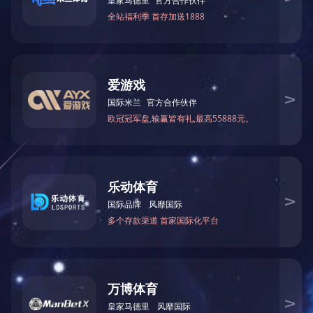
检测对象
苯
检测范围
0~10.0 ppm/0~100 ppm
检测原理
PID
检测方式
泵吸式
应用行业
石油化工、钢铁、土木建筑、机械制造